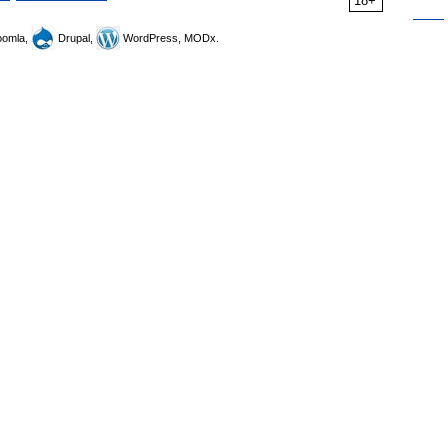
18+
omla,
Drupal,
WordPress, MODx.