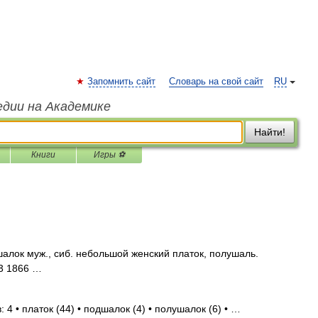
Запомнить сайт
Словарь на свой сайт
RU
едии на Академике
Найти!
Книги
Игры ⚽
ок муж., сиб. небольшой женский платок, полушаль.
63 1866 …
 4 • платок (44) • подшалок (4) • полушалок (6) • …