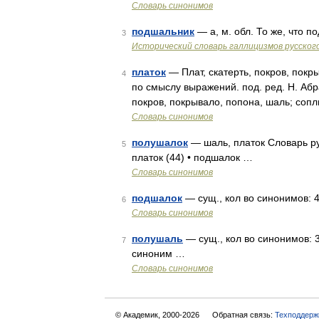
Словарь синонимов
подшальник
— а, м. обл. То же, что п
3
Исторический словарь галлицизмов русског
платок
— Плат, скатерть, покров, покр
4
по смыслу выражений. под. ред. Н. Абра
покров, покрывало, попона, шаль; соп
Словарь синонимов
полушалок
— шаль, платок Словарь ру
5
платок (44) • подшалок …
Словарь синонимов
подшалок
— сущ., кол во синонимов: 4 
6
Словарь синонимов
полушаль
— сущ., кол во синонимов: 3
7
синоним …
Словарь синонимов
© Академик, 2000-2026
Обратная связь:
Техподдерж