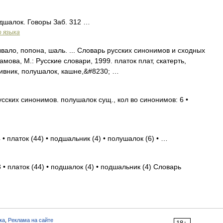
одшалок. Говоры Заб. 312 …
о языка
ывало, попона, шаль. ... Словарь русских синонимов и сходных
мова, М.: Русские словари, 1999. платок плат, скатерть,
ливник, полушалок, кашне,&#8230; …
сских синонимов. полушалок сущ., кол во синонимов: 6 •
• платок (44) • подшальник (4) • полушалок (6) • …
 • платок (44) • подшалок (4) • подшальник (4) Словарь
ка
,
Реклама на сайте